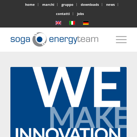
home
marchi
gruppo
downloads
news
contatti
jobs