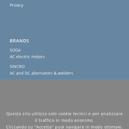
Privacy
BRANDS
SOGA
AC electric motors
SINCRO
AC and DC alternators & welders
AGROWATT
PTO generators
SOGAENERGIES
permanent magnet, hybrid and IP54 generators
Questo sito utilizza solo cookie tecnici e per analizzare
il traffico in modo anonimo.
Cliccando su "Accetta" puoi navigare in modo ottimale.