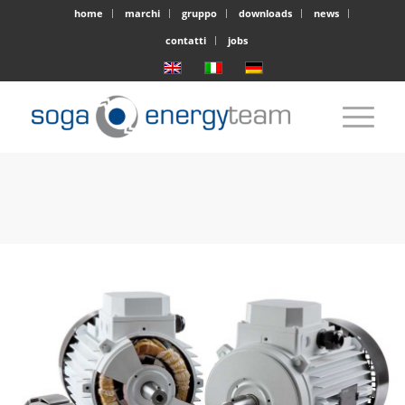
home
marchi
gruppo
downloads
news
contatti
jobs