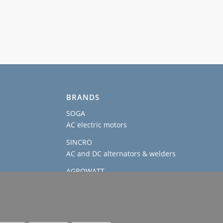
BRANDS
SOGA
AC electric motors
SINCRO
AC and DC alternators & welders
AGROWATT
PTO generators
SOGAENERGIES
permanent magnet, hybrid and IP54
generators