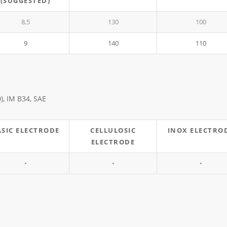
(SUGGESTED)
8,5
130
100
9
140
110
0), IM B34, SAE
ASIC ELECTRODE
CELLULOSIC
INOX ELECTRO
ELECTRODE
•
•
•