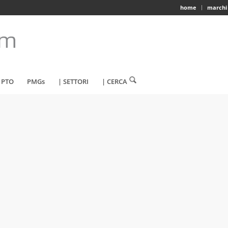
home
marchi
 PTO
PMGs
| SETTORI
| CERCA