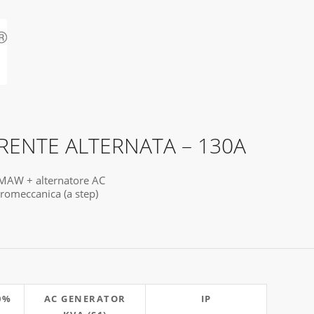
RRENTE ALTERNATA – 130A
 SMAW + alternatore AC
tromeccanica (a step)
0%
AC GENERATOR
IP