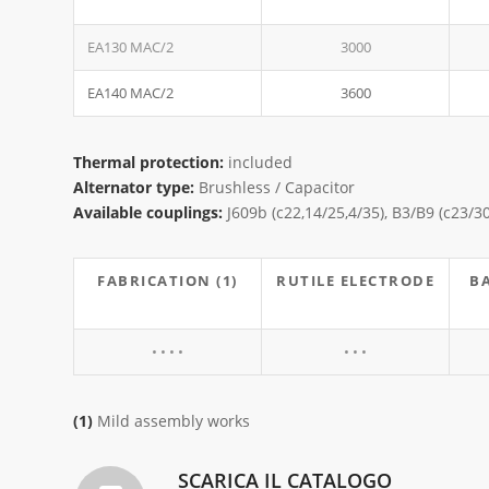
EA130 MAC/2
3000
EA140 MAC/2
3600
Thermal protection:
included
Alternator type:
Brushless / Capacitor
Available couplings:
J609b (c22,14/25,4/35), B3/B9 (c23/3
FABRICATION (1)
RUTILE ELECTRODE
B
• • • •
• • •
(1)
Mild assembly works
SCARICA IL CATALOGO