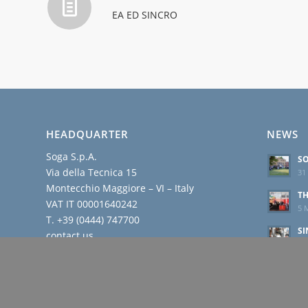
EA ED SINCRO
HEADQUARTER
NEWS
Soga S.p.A.
SO
Via della Tecnica 15
31 
Montecchio Maggiore – VI – Italy
TH
VAT IT 00001640242
5 
T. +39 (0444) 747700
SI
contact us
AL
23