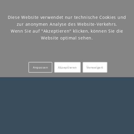
Diese Website verwendet nur technische Cookies und
zur anonymen Analyse des Website-Verkehrs.
DOWNLOAD
Wenn Sie auf "Akzeptieren" klicken, können Sie die
Website optimal sehen.
Catalogues
Manuals
Anpassen
Akzeptieren
Verweigert
WHISTLEBLOWING
Policy
Privacy
BRANDS